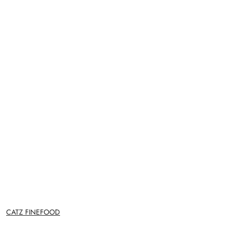
NAZWA
CATZ FINEFOOD
PRODUCENTA: