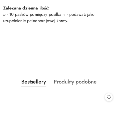
Zalecana dzienna ilość:
5 - 10 pasków pomiędzy posiłkami - podawać jako
uzupełnienie pełnoporcjowej karmy.
Produkty
Produkty
Bestsellery
Produkty podobne
Pomiń karuzelę produktów
o
o
statusie:
statusie: