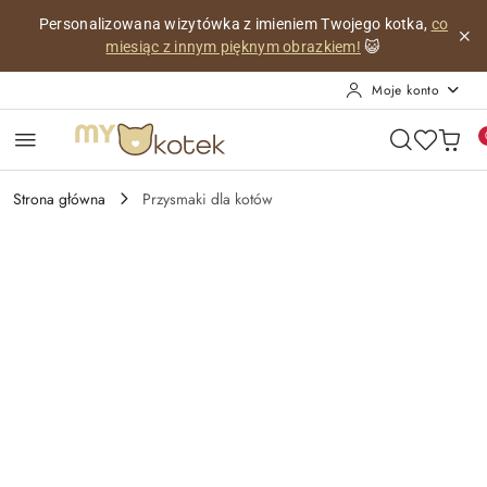
Przejdź do treści głównej
Przejdź do wyszukiwarki
Przejdź do moje konto
Przejdź do menu głównego
Przejdź do opisu produktu
Przejdź do stopki
Personalizowana wizytówka z imieniem Twojego kotka,
co
miesiąc z innym pięknym obrazkiem!
😺
Moje konto
Strona główna
Przysmaki dla kotów