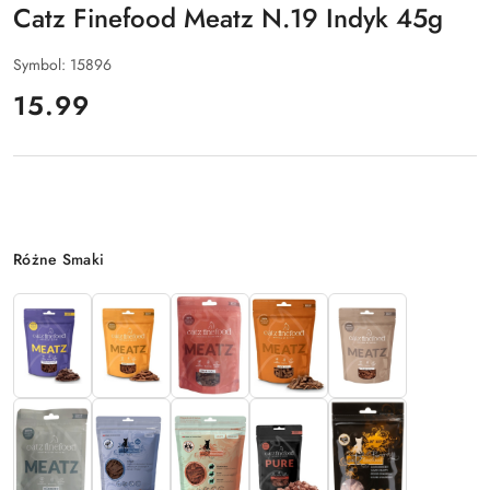
Catz Finefood Meatz N.19 Indyk 45g
Symbol:
15896
cena:
15.99
Wariant
Różne Smaki