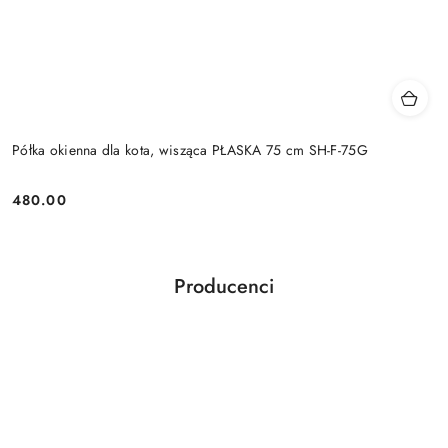
Półka okienna dla kota, wisząca PŁASKA 75 cm SH-F-75G
480.00
Cena:
Producenci
Pomiń karuzelę producentów