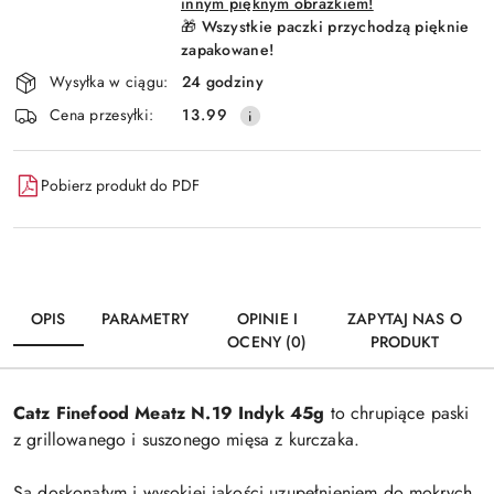
innym pięknym obrazkiem!
🎁 Wszystkie paczki przychodzą pięknie
zapakowane!
Wysyłka w ciągu:
24 godziny
Cena przesyłki:
13.99
Pobierz produkt do PDF
OPIS
PARAMETRY
OPINIE I
ZAPYTAJ NAS O
OCENY (0)
PRODUKT
Catz Finefood Meatz N.19 Indyk 45g
to chrupiące paski
z grillowanego i suszonego mięsa z kurczaka.
Są doskonałym i wysokiej jakości uzupełnieniem do mokrych