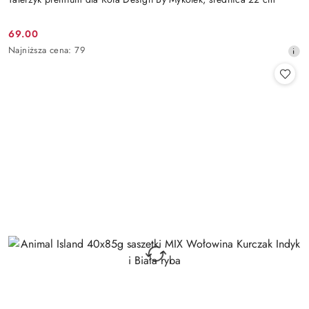
69.00
Cena
Najniższa
Najniższa cena:
79
promocyjna:
cena
z
30
dni
przed
obniżką