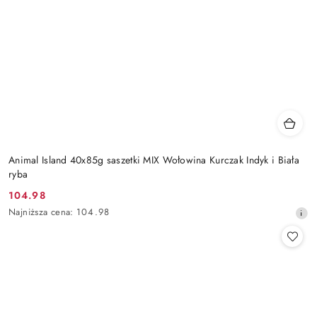
Animal Island 40x85g saszetki MIX Wołowina Kurczak Indyk i Biała
ryba
104.98
Cena
Najniższa
Najniższa cena:
104.98
promocyjna:
cena
z
30
dni
przed
obniżką