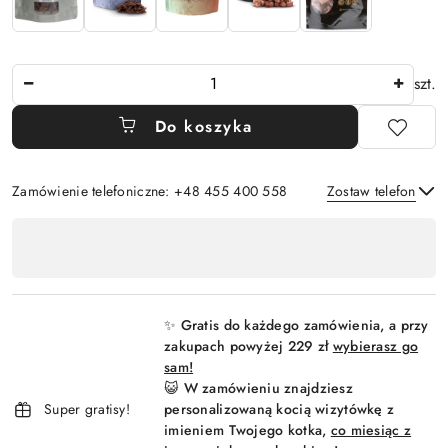
Ilość
szt.
Do koszyka
Zamówienie telefoniczne: +48 455 400 558
Zostaw telefon
Dostępność
,
Wyślij
płatność
i
✨ Gratis do każdego zamówienia, a przy
dostawa
zakupach powyżej 229 zł
wybierasz go
sam!
😺 W zamówieniu znajdziesz
Super gratisy!
personalizowaną kocią wizytówkę z
imieniem Twojego kotka,
co miesiąc z