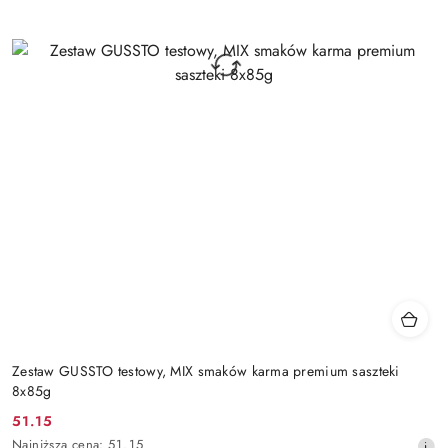
Zestaw GUSSTO testowy, MIX smaków karma premium saszteki
8x85g
51.15
Cena
Najniższa
Najniższa cena:
51.15