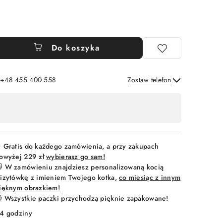
Do koszyka
: +48 455 400 558
Zostaw telefon
Wyślij
 Gratis do każdego zamówienia, a przy zakupach
owyżej 229 zł
wybierasz go sam!
 W zamówieniu znajdziesz personalizowaną kocią
izytówkę z imieniem Twojego kotka,
co miesiąc z innym
ięknym obrazkiem!
 Wszystkie paczki przychodzą pięknie zapakowane!
4 godziny