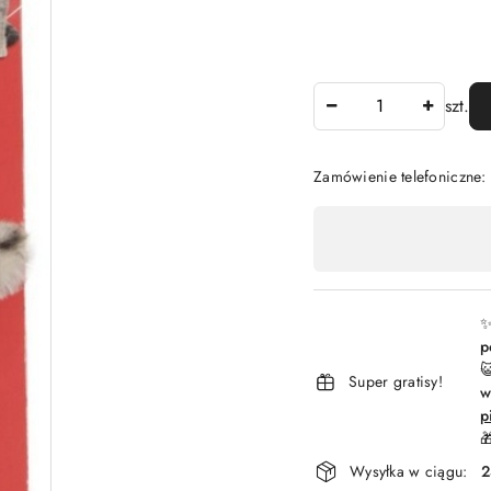
Ilość
szt.
Zamówienie telefoniczne
Dostępność
,
płatność
i
✨
p
dostawa

Super gratisy!
w
p

Wysyłka w ciągu:
2