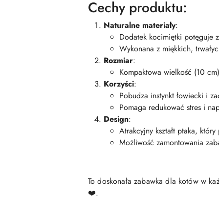
Cechy produktu:
Naturalne materiały
:
Dodatek kocimiętki potęguje z
Wykonana z miękkich, trwałyc
Rozmiar
:
Kompaktowa wielkość (10 cm),
Korzyści
:
Pobudza instynkt łowiecki i z
Pomaga redukować stres i napię
Design
:
Atrakcyjny kształt ptaka, któ
Możliwość zamontowania zaba
To doskonała zabawka dla kotów w każ
❤️.