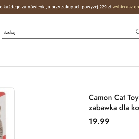
do każdego zamówienia, a przy zakupach powyżej 229 zł
wybierasz g
Camon Cat Toy 
zabawka dla ko
cena:
19.99