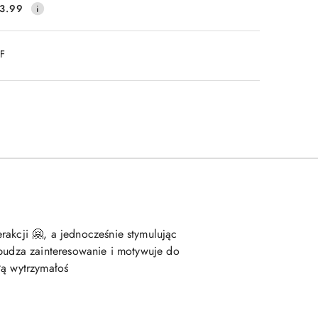
3.99
DF
rakcji 🤗, a jednocześnie stymulując
wzbudza zainteresowanie i motywuje do
łą wytrzymałoś