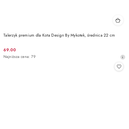
Talerzyk premium dla Kota Design By Mykotek, średnica 22 cm
69.00
Cena
Najniższa
Najniższa cena:
79
promocyjna:
cena
z
30
dni
przed
obniżką