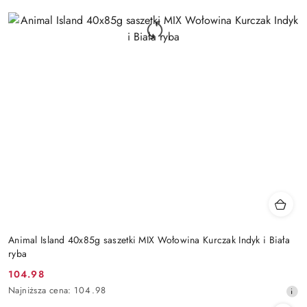
Animal Island 40x85g saszetki MIX Wołowina Kurczak Indyk i Biała
ryba
104.98
Cena
Najniższa
Najniższa cena:
104.98
promocyjna:
cena