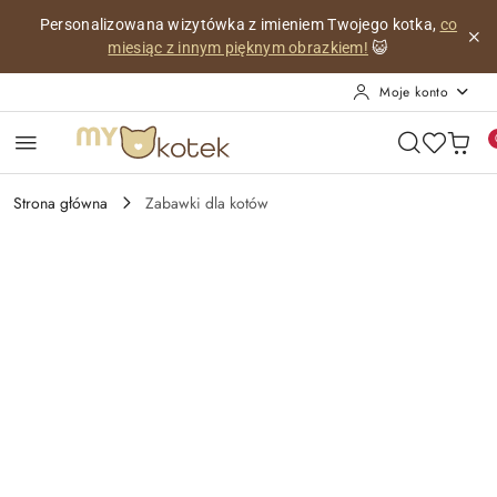
Przejdź do treści głównej
Przejdź do wyszukiwarki
Przejdź do moje konto
Przejdź do menu głównego
Przejdź do opisu produktu
Przejdź do stopki
Personalizowana wizytówka z imieniem Twojego kotka,
co
miesiąc z innym pięknym obrazkiem!
😺
Moje konto
Strona główna
Zabawki dla kotów