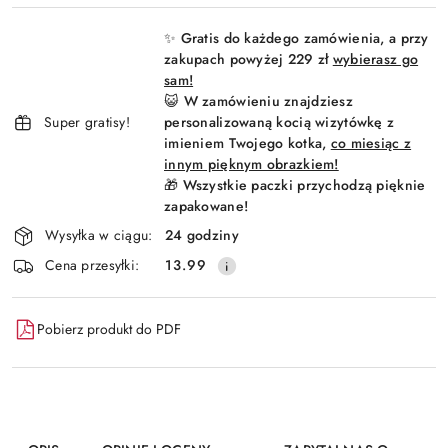
i
✨ Gratis do każdego zamówienia, a przy
dostawa
zakupach powyżej 229 zł
wybierasz go
sam!
😺 W zamówieniu znajdziesz
Super gratisy!
personalizowaną kocią wizytówkę z
imieniem Twojego kotka,
co miesiąc z
innym pięknym obrazkiem!
🎁 Wszystkie paczki przychodzą pięknie
zapakowane!
Wysyłka w ciągu:
24 godziny
Cena przesyłki:
13.99
Pobierz produkt do PDF