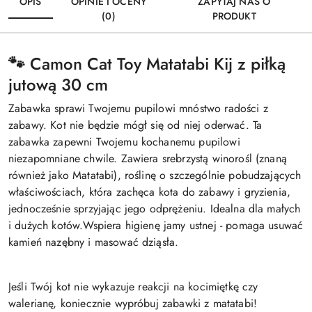
OPIS
OPINIE I OCENY
ZAPYTAJ NAS O
(0)
PRODUKT
🐾
Camon Cat Toy Matatabi Kij z piłką
jutową 30 cm
Zabawka sprawi Twojemu pupilowi mnóstwo radości z
zabawy. Kot nie będzie mógł się od niej oderwać. Ta
zabawka zapewni Twojemu kochanemu pupilowi
niezapomniane chwile. Zawiera srebrzystą winorośl (znaną
również jako Matatabi), roślinę o szczególnie pobudzających
właściwościach, która zachęca kota do zabawy i gryzienia,
jednocześnie sprzyjając jego odprężeniu. Idealna dla małych
i dużych kotów.Wspiera higienę jamy ustnej - pomaga usuwać
kamień nazębny i masować dziąsła.
Jeśli Twój kot nie wykazuje reakcji na kocimiętkę czy
walerianę, koniecznie wypróbuj zabawki z matatabi!