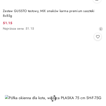
Zestaw GUSSTO testowy, MIX smaków karma premium saszteki
8x85g
51.15
Cena
Najniższa
Najniższa cena:
51.15
promocyjna:
cena
z
30
dni
przed
obniżką