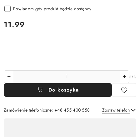
Powiadom gdy produkt będzie dostępny
cena:
11.99
Ilość
szt.
Do koszyka
Zamówienie telefoniczne: +48 455 400 558
Zostaw telefon
Dostępność
,
Wyślij
płatność