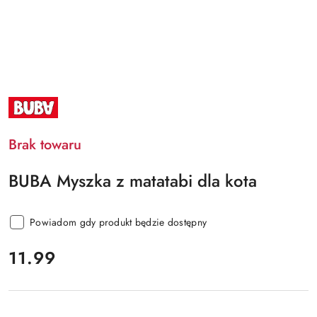
NAZWA
PRODUCENTA:
BUBA
PET
Brak towaru
BUBA Myszka z matatabi dla kota
Powiadom gdy produkt będzie dostępny
cena:
11.99