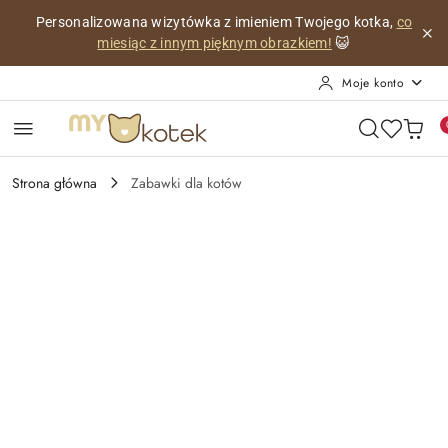
Przejdź do treści głównej
Przejdź do wyszukiwarki
Przejdź do moje konto
Przejdź do menu głównego
Przejdź do opisu produktu
Przejdź do stopki
Personalizowana wizytówka z imieniem Twojego kotka,
co
miesiąc z innym pięknym obrazkiem!
😺
Moje konto
Strona główna
Zabawki dla kotów