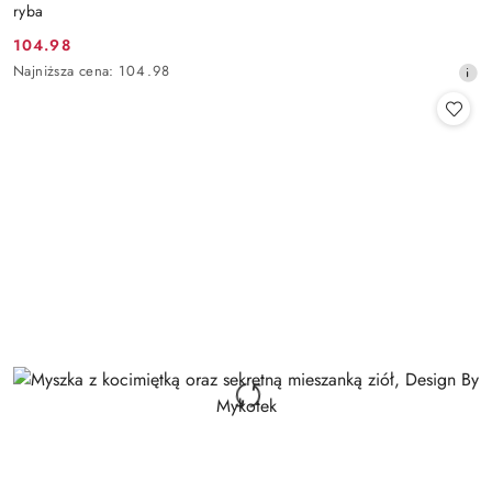
ryba
104.98
Cena
Najniższa
Najniższa cena:
104.98
promocyjna:
cena
z
30
dni
przed
obniżką