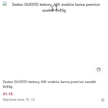
Zestaw GUSSTO testowy, MIX smaków karma premium saszteki
8x85g
51.15
Cena
Najniższa
Najniższa cena:
51.15
promocyjna:
cena
z