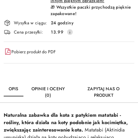
innym pięknym obrazkiem!
🎁 Wszystkie paczki przychodzą pięknie
zapakowane!
Wysyłka w ciągu:
24 godziny
Cena przesyłki:
13.99
Pobierz produkt do PDF
OPIS
OPINIE I OCENY
ZAPYTAJ NAS O
(0)
PRODUKT
Naturalna zabawka dla kota z patykiem matatabi -
rośliny, która działa na koty podobnie jak kocimiętka,
zwiększając zainteresowanie kota.
Matatabi (Aktinidia
ussuryjska) działa na koty pobudzająco i relaksująco,