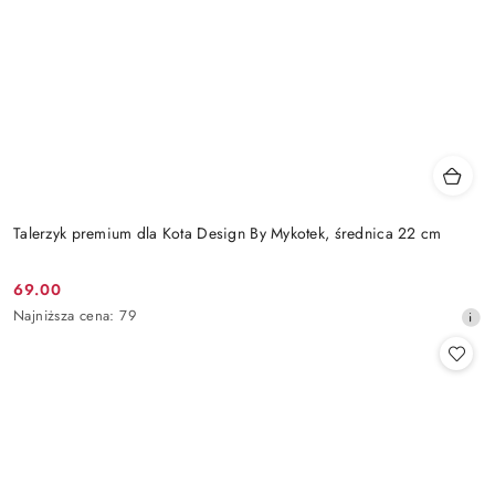
Talerzyk premium dla Kota Design By Mykotek, średnica 22 cm
69.00
Cena
Najniższa
Najniższa cena:
79
promocyjna:
cena
z
30
dni
przed
obniżką