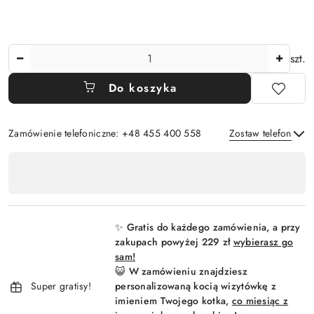
Ilość
szt.
Do koszyka
Zamówienie telefoniczne: +48 455 400 558
Zostaw telefon
Dostępność
,
Wyślij
płatność
i
✨ Gratis do każdego zamówienia, a przy
dostawa
zakupach powyżej 229 zł
wybierasz go
sam!
😺 W zamówieniu znajdziesz
Super gratisy!
personalizowaną kocią wizytówkę z
imieniem Twojego kotka,
co miesiąc z