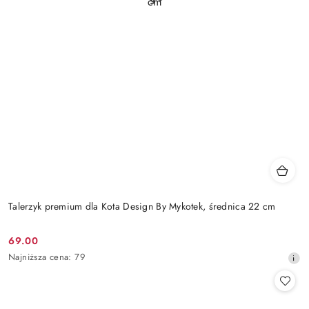
Talerzyk premium dla Kota Design By Mykotek, średnica 22 cm
69.00
Cena
Najniższa
Najniższa cena:
79
promocyjna:
cena
z
30
dni