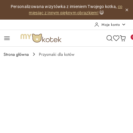
Przejdź do treści głównej
Przejdź do wyszukiwarki
Przejdź do moje konto
Przejdź do menu głównego
Przejdź do opisu produktu
Przejdź do stopki
Personalizowana wizytówka z imieniem Twojego kotka,
co
miesiąc z innym pięknym obrazkiem!
😺
Moje konto
Strona główna
Przysmaki dla kotów