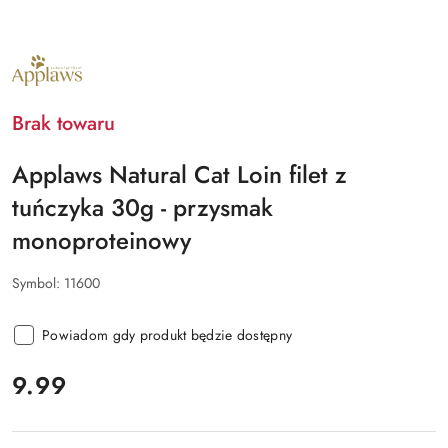
NAZWA
PRODUCENTA:
APPLAWS
Brak towaru
Applaws Natural Cat Loin filet z
tuńczyka 30g - przysmak
monoproteinowy
Symbol:
11600
Powiadom gdy produkt będzie dostępny
cena:
9.99