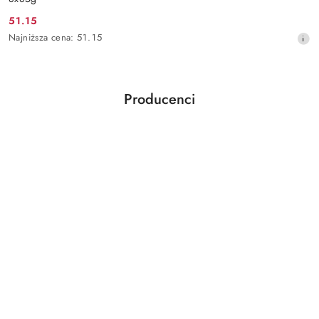
51.15
Cena
Najniższa
Najniższa cena:
51.15
promocyjna:
cena
z
30
dni
Producenci
przed
Pomiń karuzelę producentów
obniżką