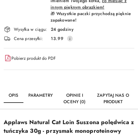
imieniem Twojego kotka,
co miesiąc z
innym pięknym obrazkiem!
🎁 Wszystkie paczki przychodzą pięknie
zapakowane!
Wysyłka w ciągu:
24 godziny
Cena przesyłki:
13.99
Pobierz produkt do PDF
OPIS
PARAMETRY
OPINIE I
ZAPYTAJ NAS O
OCENY (0)
PRODUKT
Applaws Natural Cat Loin Suszona polędwica z
tuńczyka 30g - przysmak monoproteinowy