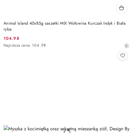
Animal Island 40x85g saszetki MIX Wołowina Kurczak Indyk i Biała
ryba
104.98
Cena
Najniższa
Najniższa cena:
104.98
promocyjna:
cena
z
30
dni
przed
obniżką