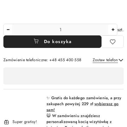
Ilość
szt.
Do koszyka
Zamówienie telefoniczne: +48 455 400 558
Zostaw telefon
Dostępność
,
Wyślij
płatność
i
✨ Gratis do każdego zamówienia, a przy
dostawa
zakupach powyżej 229 zł
wybierasz go
sam!
😺 W zamówieniu znajdziesz
Super gratisy!
personalizowaną kocią wizytówkę z