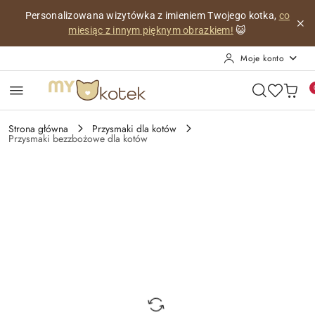
Przejdź do treści głównej
Przejdź do wyszukiwarki
Przejdź do moje konto
Przejdź do menu głównego
Przejdź do opisu produktu
Przejdź do stopki
Personalizowana wizytówka z imieniem Twojego kotka,
co
miesiąc z innym pięknym obrazkiem!
😺
Moje konto
Strona główna
Przysmaki dla kotów
Przysmaki bezzbożowe dla kotów