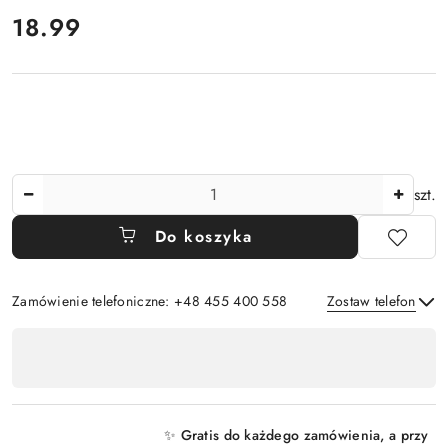
cena:
18.99
Ilość
szt.
Do koszyka
Zamówienie telefoniczne: +48 455 400 558
Zostaw telefon
Dostępność
,
Wyślij
płatność
i
✨ Gratis do każdego zamówienia, a przy