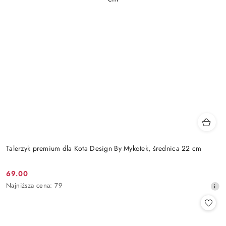
Talerzyk premium dla Kota Design By Mykotek, średnica 22 cm
69.00
Cena
Najniższa
Najniższa cena:
79
promocyjna:
cena
z
30
dni