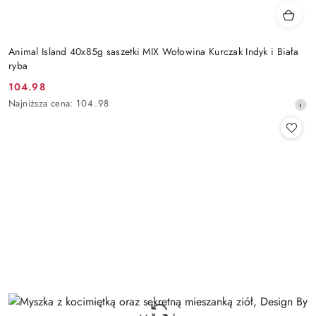
Animal Island 40x85g saszetki MIX Wołowina Kurczak Indyk i Biała
ryba
104.98
Cena
Najniższa
Najniższa cena:
104.98
promocyjna:
cena
z
30
dni
przed
obniżką