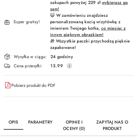
dostawa
zakupach powyżej 229 zł
wybierasz go
sam!
😺 W zamówieniu znajdziesz
Super gratisy!
personalizowaną kocią wizytówkę z
imieniem Twojego kotka,
co miesiąc z
innym pięknym obrazkiem!
🎁 Wszystkie paczki przychodzą pięknie
zapakowane!
Wysyłka w ciągu:
24 godziny
Cena przesyłki:
13.99
Pobierz produkt do PDF
OPIS
PARAMETRY
OPINIE I
ZAPYTAJ NAS O
OCENY (0)
PRODUKT