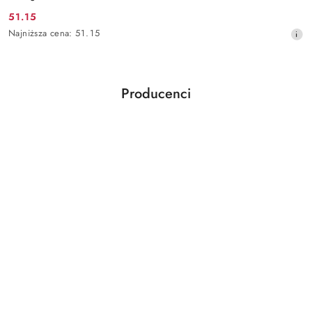
51.15
Cena
Najniższa
Najniższa cena:
51.15
promocyjna:
cena
z
30
dni
Producenci
przed
Pomiń karuzelę producentów
obniżką